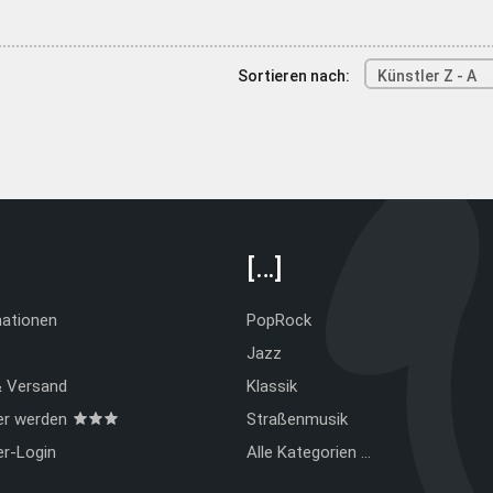
Sortieren nach:
Künstler Z - A
[…]
mationen
PopRock
Jazz
& Versand
Klassik
er werden
Straßenmusik
er-Login
Alle Kategorien …