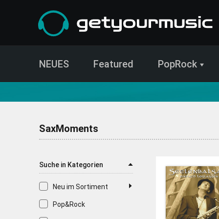
NEUES
Featured
PopRock
CD- und Produktsuche | getyourmusic
SaxMoments
Suche in Kategorien
Neu im Sortiment
Pop&Rock