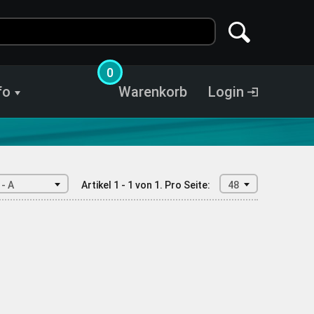
0
fo
Warenkorb
Login
 - A
Artikel 1 - 1 von 1.
Pro Seite:
48