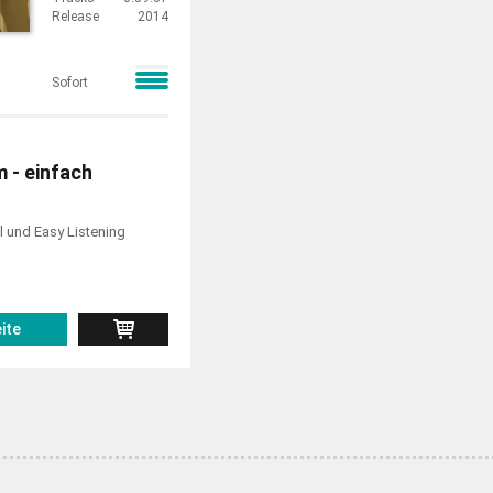
Release
2014
Sofort
 - einfach
l und Easy Listening
ite