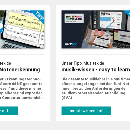
tek.de
Unser Tipp: Musitek.de
Notenerkennung
musik-wissen - easy to learn
er Erkennungs­techno­
Die gesamte Musik­lehre in 4 Multime
tScore 64 NE gescannte
eBooks, ange­fangen bei den fünf Not
sen" und diese in eine
linien bis zu den Anforde­rungen der
piel­bare und expor­tier­
studien­vorbe­rei­tenden Ausbildung
m Computer um­wandeln.
(SVA).
 auf
musik-wissen auf
de
musitek.de