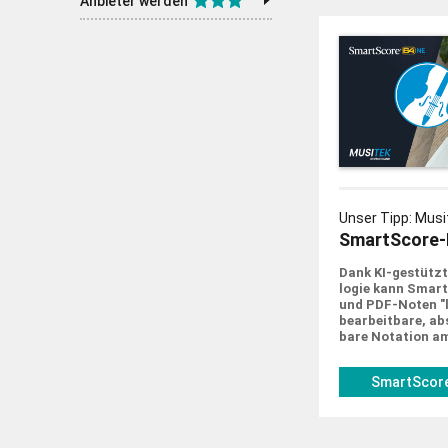
Anbieter werden
Unser Tipp: Musi
SmartScore-
Dank KI-gestützt
logie kann Smar
und PDF-Noten "le
bearbeit­bare, abs
bare Notation a
SmartScore
musitek.