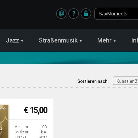
@
?
Jazz
Straßenmusik
Mehr
In
Sortieren nach:
Künstler Z
€ 15,00
Medium
CD
Spielzeit
k.A.
Tracks
0:59:37