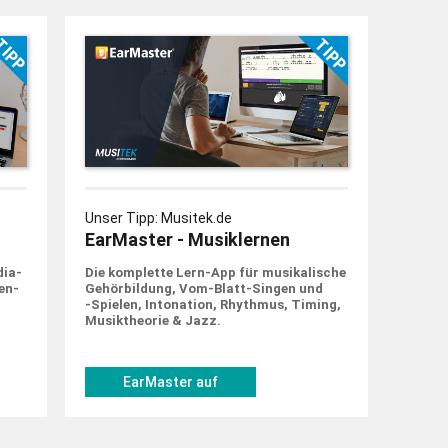
Unser Tipp: Musitek.de
EarMaster - Musiklernen
dia-
Die komplette Lern-App für musi­ka­lische
en­
Gehör­bildung, Vom-Blatt-Singen und
‑Spielen, Into­nation, Rhythmus, Timing,
Musik­theorie & Jazz.
EarMaster auf
musitek.de