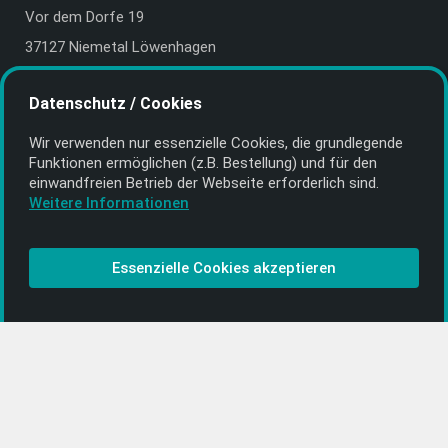
Vor dem Dorfe 19
37127 Niemetal Löwenhagen
Deutschland | Germany
Datenschutz / Cookies
E-Mail:
info@getyourmusic.de
Wir verwenden nur essenzielle Cookies, die grund­legende
Alle Informationen
Funktionen ermöglichen (z.B. Bestellung) und für den
einwand­freien Betrieb der Webseite erforderlich sind.
Kontakt
Weitere Informationen
Bezahlen & Versand
CD-Anbieter werden
Essenzielle Cookies akzeptieren
CD-Anbieter-Login
[…]
PopRock
Jazz