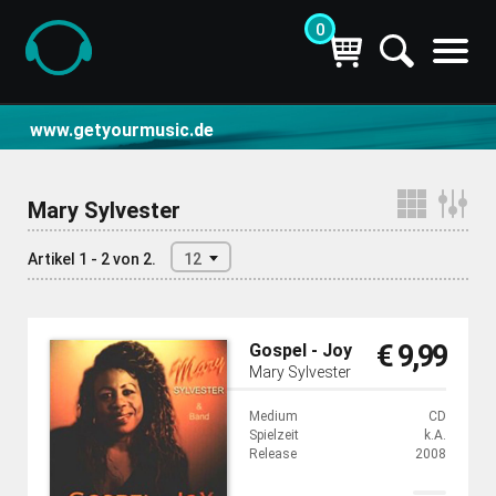
0
CD- und Produktsuche | getyourmusic
www.getyourmusic.de
Mary Sylvester
Artikel 1 - 2 von 2.
12
€ 9,99
Gospel - Joy
Mary Sylvester
Medium
CD
Spielzeit
k.A.
Release
2008