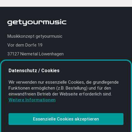
Musikkonzept getyourmusic
Vor dem Dorfe 19
37127 Niemetal Löwenhagen
Deutschland | Germany
Datenschutz / Cookies
E-Mail:
info@getyourmusic.de
Wir verwenden nur essenzielle Cookies, die grund­legende
Alle Informationen
Funktionen ermöglichen (z.B. Bestellung) und für den
einwand­freien Betrieb der Webseite erforderlich sind.
Kontakt
Weitere Informationen
Bezahlen & Versand
CD-Anbieter werden
Essenzielle Cookies akzeptieren
CD-Anbieter-Login