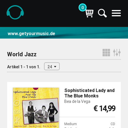
0
CD- und Produktsuche | getyourmusic
www.getyourmusic.de
World Jazz
Artikel 1 - 1 von 1.
24
Sophisticated Lady and
The Blue Monks
Bea de la Vega
€ 14,99
Medium
CD