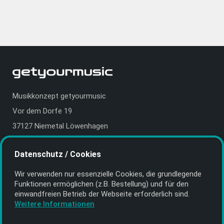
Musikkonzept getyourmusic
Vor dem Dorfe 19
37127 Niemetal Löwenhagen
Deutschland | Germany
Datenschutz / Cookies
E-Mail:
info@getyourmusic.de
Wir verwenden nur essenzielle Cookies, die grund­legende
Alle Informationen
Funktionen ermöglichen (z.B. Bestellung) und für den
einwand­freien Betrieb der Webseite erforderlich sind.
Kontakt
Weitere Informationen
Bezahlen & Versand