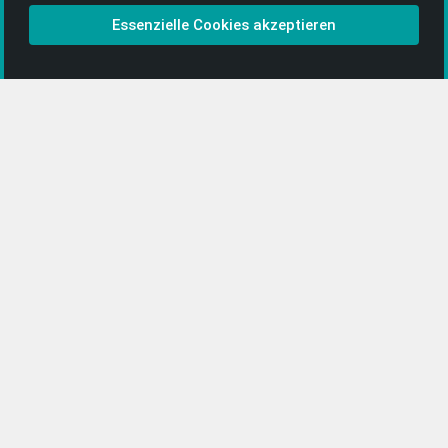
CD-Anbieter werden
Essenzielle Cookies akzeptieren
CD-Anbieter-Login
[…]
PopRock
Jazz
Klassik
Straßenmusik
Alle Kategorien …
Featured Artists
About getyourmusic
Startseite