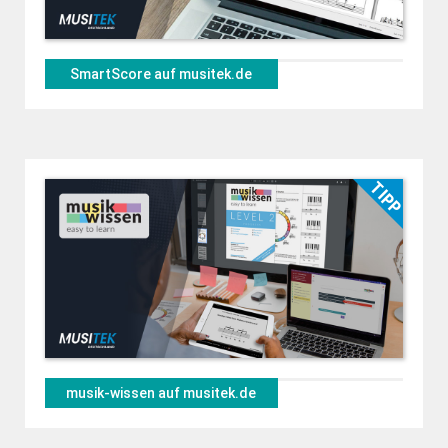
SmartScore auf musitek.de
musik-wissen auf musitek.de