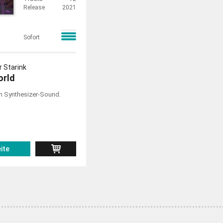
Release
2021
Sofort
r Starink
orld
m Synthesizer-Sound.
ite