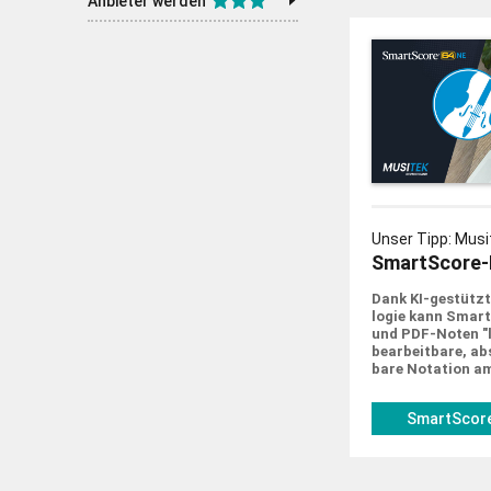
Anbieter werden
Unser Tipp: Musi
SmartScore-
Dank KI-gestützt
logie kann Smar
und PDF-Noten "le
bearbeit­bare, abs
bare Notation a
SmartScore
musitek.