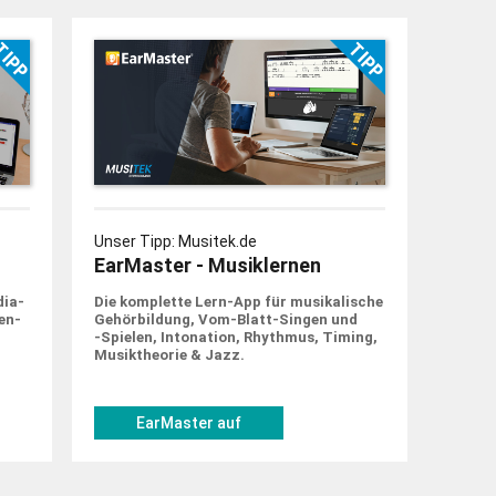
Unser Tipp: Musitek.de
EarMaster - Musiklernen
dia-
Die komplette Lern-App für musi­ka­lische
en­
Gehör­bildung, Vom-Blatt-Singen und
‑Spielen, Into­nation, Rhythmus, Timing,
Musik­theorie & Jazz.
EarMaster auf
musitek.de