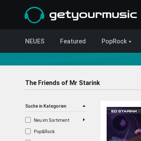
NEUES
Featured
PopRock
CD- und Produktsuche | getyourmusic
The Friends of Mr Starink
Suche in Kategorien
Neu im Sortiment
Pop&Rock