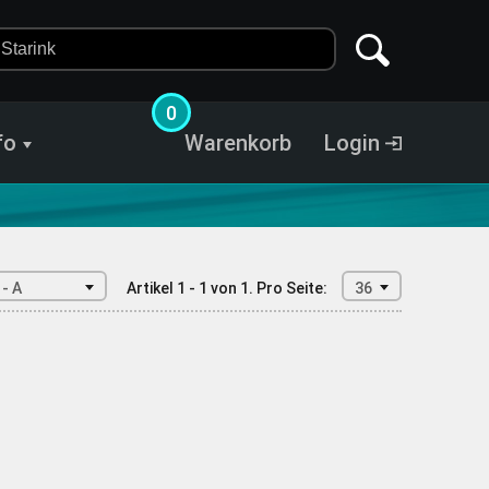
0
fo
Warenkorb
Login
 - A
Artikel 1 - 1 von 1.
Pro Seite:
36