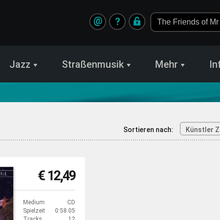
@
?
Jazz
Straßenmusik
Mehr
In
Sortieren nach:
Künstler Z
€ 12,49
Medium
CD
Spielzeit
0:58:05
Tracks
12