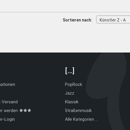
Sortieren nach:
Künstler Z - A
[…]
mationen
PopRock
Jazz
& Versand
Klassik
er werden
Straßenmusik
er-Login
Alle Kategorien …