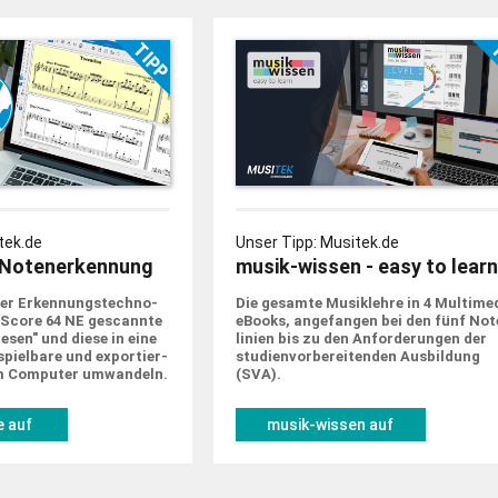
tek.de
Unser Tipp: Musitek.de
Notenerkennung
musik-wissen - easy to learn
er Erkennungs­techno­
Die gesamte Musik­lehre in 4 Multime
tScore 64 NE gescannte
eBooks, ange­fangen bei den fünf Not
sen" und diese in eine
linien bis zu den Anforde­rungen der
piel­bare und expor­tier­
studien­vorbe­rei­tenden Ausbildung
m Computer um­wandeln.
(SVA).
 auf
musik-wissen auf
de
musitek.de