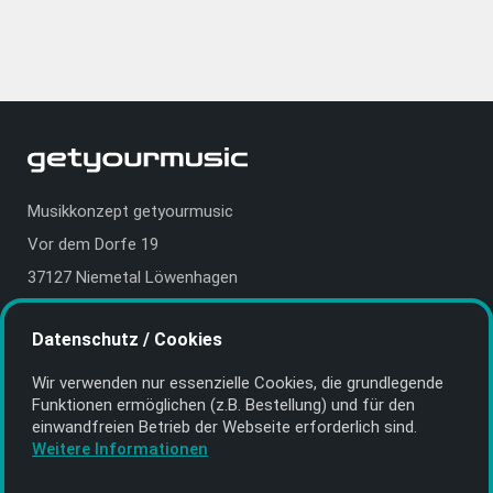
Musikkonzept getyourmusic
Vor dem Dorfe 19
37127 Niemetal Löwenhagen
Deutschland | Germany
Datenschutz / Cookies
E-Mail:
info@getyourmusic.de
Wir verwenden nur essenzielle Cookies, die grund­legende
Alle Informationen
Funktionen ermöglichen (z.B. Bestellung) und für den
einwand­freien Betrieb der Webseite erforderlich sind.
Kontakt
Weitere Informationen
Bezahlen & Versand