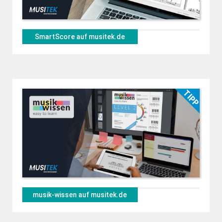
SmartScore auf musitek.de
musik-wissen auf musitek.de