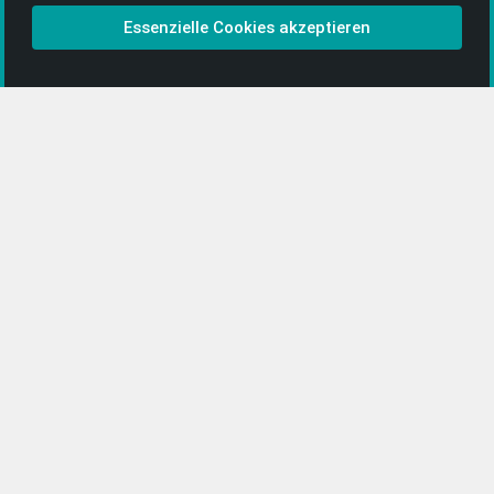
CD-Anbieter werden
Essenzielle Cookies akzeptieren
CD-Anbieter-Login
[…]
PopRock
Jazz
Klassik
Straßenmusik
Alle Kategorien …
Featured Artists
About getyourmusic
Startseite