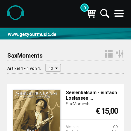
0
CD- und Produktsuche | getyourmusic
www.getyourmusic.de
SaxMoments
Artikel 1 - 1 von 1.
12
Seelenbalsam - einfach
Loslassen ...
SaxMoments
€ 15,00
Medium
CD