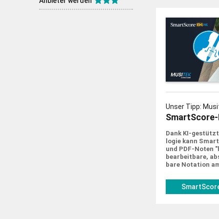
Anbieter werden
Unser Tipp: Musi
SmartScore-
Dank KI-gestützt
logie kann Smar
und PDF-Noten "le
bearbeit­bare, abs
bare Notation a
SmartScore
musitek.