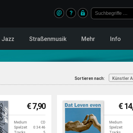
@
?
Jazz
Straßenmusik
Mehr
Info
Sortieren nach:
Künstler A
€ 7,90
€ 14
Medium
CD
Medium
Spielzeit
0:34:46
Spielzeit
Tracks
5
Tracks