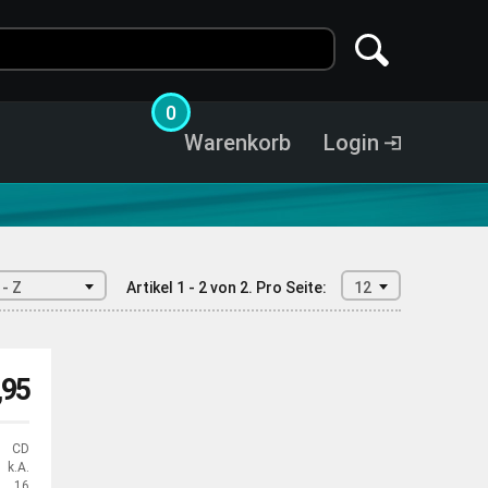
0
Warenkorb
Login
 - Z
Artikel 1 - 2 von 2.
Pro Seite:
12
,95
CD
k.A.
16