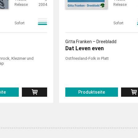
Release
2004
Release
Sofort
Sofort
Gitta Franken – Dreebladd
Dat Leven even
hrock, Klezmer und
Ostfriesland-Folk in Platt
ap
ite
Produktseite