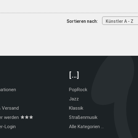
Sortieren nach:
Künstler A - Z
[…]
mationen
PopRock
Jazz
& Versand
Klassik
er werden
Straßenmusik
er-Login
Alle Kategorien …