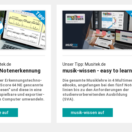
tek.de
Unser Tipp: Musitek.de
Notenerkennung
musik-wissen - easy to learn
er Erkennungs­techno­
Die gesamte Musik­lehre in 4 Multime
tScore 64 NE gescannte
eBooks, ange­fangen bei den fünf Not
sen" und diese in eine
linien bis zu den Anforde­rungen der
piel­bare und expor­tier­
studien­vorbe­rei­tenden Ausbildung
m Computer um­wandeln.
(SVA).
 auf
musik-wissen auf
de
musitek.de