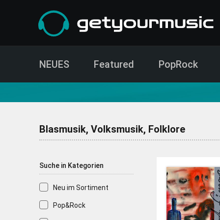
NEUES
Featured
PopRock
CD- und Produktsuche | getyourmusic
Blasmusik, Volksmusik, Folklore
Suche in Kategorien
Neu im Sortiment
Pop&Rock