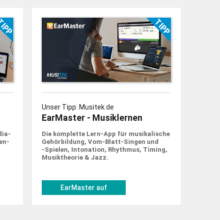
Unser Tipp: Musitek.de
EarMaster - Musiklernen
dia-
Die komplette Lern-App für musi­ka­lische
en­
Gehör­bildung, Vom-Blatt-Singen und
‑Spielen, Into­nation, Rhythmus, Timing,
Musik­theorie & Jazz.
EarMaster auf
musitek.de