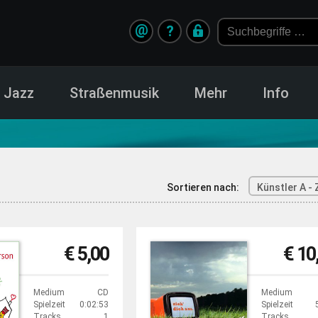
@
?
Jazz
Straßenmusik
Mehr
Info
Sortieren nach:
Künstler A - 
€ 5,00
€ 10
Medium
CD
Medium
Spielzeit
0:02:53
Spielzeit
Tracks
1
Tracks