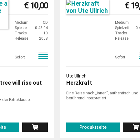
€ 10,00
€ 19
Medium
CD
Medium
Spielzeit
0:43:04
Spielzeit
0:
Tracks
10
Tracks
Release
2008
Release
Sofort
Sofort
Ute Ullrich
ree will rise out
Herzkraft
Eine Reise nach „Innen“, authentisch und
berührend interpretiert.
 der Extraklasse.
ite
Produktseite