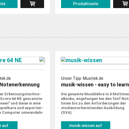
ite
Produktseite
tek.de
Unser Tipp: Musitek.de
Notenerkennung
musik-wissen - easy to learn
er Erkennungs­techno­
Die gesamte Musik­lehre in 4 Multime
tScore 64 NE gescannte
eBooks, ange­fangen bei den fünf Not
sen" und diese in eine
linien bis zu den Anforde­rungen der
piel­bare und expor­tier­
studien­vorbe­rei­tenden Ausbildung
m Computer um­wandeln.
(SVA).
 auf
musik-wissen auf