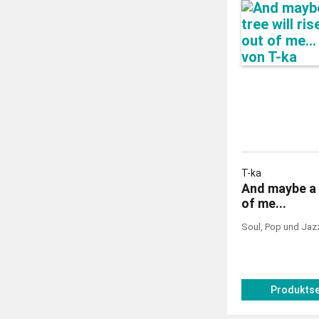
T-ka
And maybe a t
of me...
Soul, Pop und Jazz
Produktse