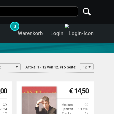
0
Warenkorb
Login
Z
Artikel 1 - 12 von 12.
Pro Seite:
12
,00
€ 14,50
CD
Medium
CD
55:24
Spielzeit
1:17:39
12
Tracks
14