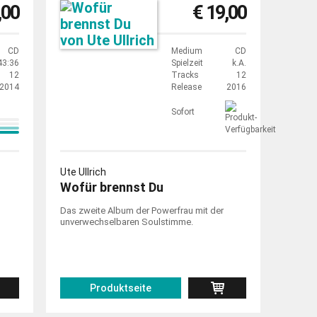
,00
€ 19,00
CD
Medium
CD
43:36
Spielzeit
k.A.
12
Tracks
12
2014
Release
2016
Sofort
Ute Ullrich
Wofür brennst Du
Das zweite Album der Powerfrau mit der
unverwechselbaren Soulstimme.
Produktseite