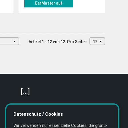
EarMaster auf
musitek.de
Artikel 1 - 12 von 12.
Pro Seite:
12
[…]
Featured Artists
About getyourmusic
Datenschutz / Cookies
Startseite
Wir verwenden nur essenzielle Cookies, die grund­