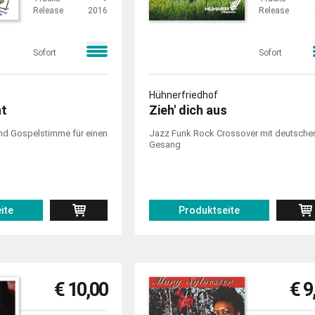
Release
2016
Release
Sofort
Sofort
Hühnerfriedhof
ht
Zieh' dich aus
und Gospelstimme für einen
Jazz Funk Rock Crossover mit deutsch
Gesang
ite
Produktseite
€ 10,00
€ 9