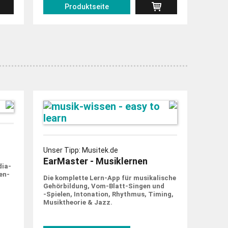
Produktseite
Unser Tipp: Musitek.de
EarMaster - Musiklernen
dia-
en­
Die komplette Lern-App für musi­ka­lische
Gehör­bildung, Vom-Blatt-Singen und
‑Spielen, Into­nation, Rhythmus, Timing,
Musik­theorie & Jazz.