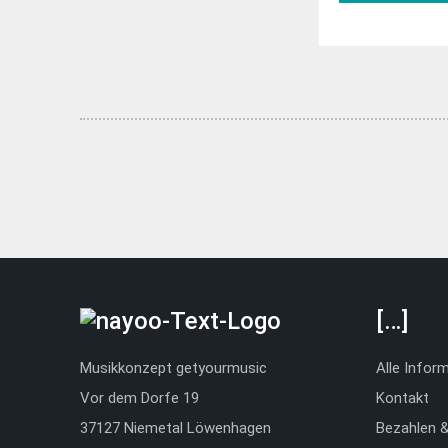
musitek.
[…]
Musikkonzept getyourmusic
Alle Infor
Vor dem Dorfe 19
Kontakt
37127 Niemetal Löwenhagen
Bezahlen 