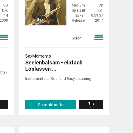
CD
Medium
CD
k.A.
Spielzeit
k.A.
14
Tracks
0:59:37
2008
Release
2014
Sofort
SaxMoments
Seelenbalsam - einfach
Loslassen ...
hts-
Instrumentaler Soul und Easy Listening
Produktseite