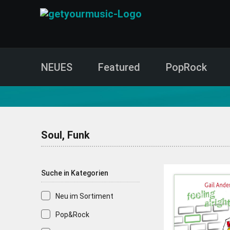
NEUES
Featured
PopRock
CD- und Produktsuche | getyourmusic
Soul, Funk
Suche in Kategorien
Neu im Sortiment
Pop&Rock