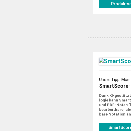
Produktse
Unser Tipp: Musi
SmartScore-
Dank KI-gestützt
logie kann Smar
und PDF-Noten "le
bearbeit­bare, abs
bare Notation a
SmartScore