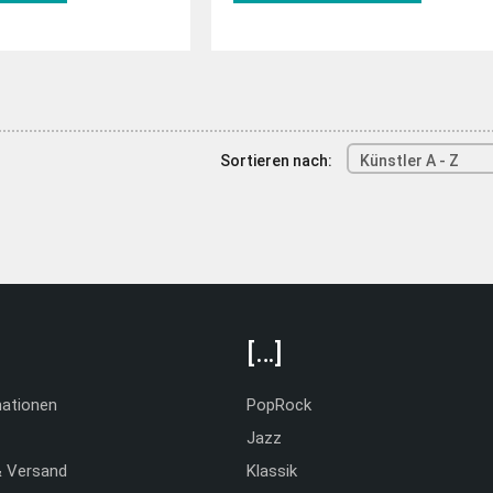
de
musitek.de
Sortieren nach:
Künstler A - Z
[…]
mationen
PopRock
Jazz
& Versand
Klassik