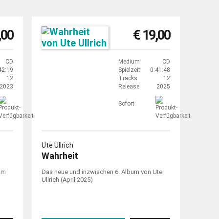
,00
€ 19,00
CD
Medium
CD
42:19
Spielzeit
0:41:48
12
Tracks
12
2023
Release
2025
Sofort
Ute Ullrich
Wahrheit
bum
Das neue und inzwischen 6. Album von Ute
Ullrich (April 2025)