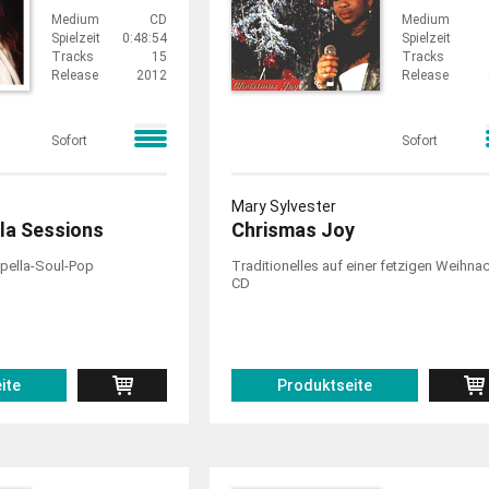
Medium
CD
Medium
Spielzeit
0:48:54
Spielzeit
Tracks
15
Tracks
Release
2012
Release
Sofort
Sofort
Mary Sylvester
la Sessions
Chrismas Joy
ppella-Soul-Pop
Traditionelles auf einer fetzigen Weihnac
CD
ite
Produktseite