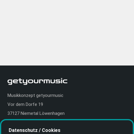
Musikkonzept getyourmusic
Vor dem Dorfe 19
37127 Niemetal Löwenhagen
Deutschland | Germany
Datenschutz / Cookies
E-Mail:
info@getyourmusic.de