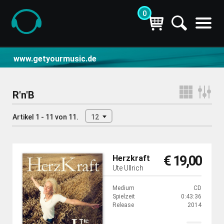
0
CD- und Produktsuche | getyourmusic
www.getyourmusic.de
R'n'B
Artikel 1 - 11 von 11.
12
€ 19,00
Herzkraft
Ute Ullrich
Medium
CD
Spielzeit
0:43:36
Release
2014