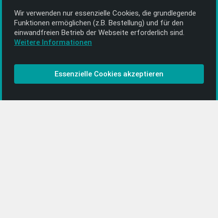
Wir verwenden nur essenzielle Cookies, die grund­legende
Alle Informationen
Funktionen ermöglichen (z.B. Bestellung) und für den
einwand­freien Betrieb der Webseite erforderlich sind.
Kontakt
Weitere Informationen
Bezahlen & Versand
CD-Anbieter werden
Essenzielle Cookies akzeptieren
CD-Anbieter-Login
[…]
PopRock
Jazz
Klassik
Straßenmusik
Alle Kategorien …
Featured Artists