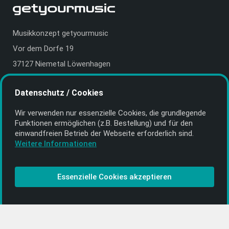
Musikkonzept getyourmusic
Vor dem Dorfe 19
37127 Niemetal Löwenhagen
Deutschland | Germany
Datenschutz / Cookies
E-Mail:
info@getyourmusic.de
Wir verwenden nur essenzielle Cookies, die grund­legende
Alle Informationen
Funktionen ermöglichen (z.B. Bestellung) und für den
einwand­freien Betrieb der Webseite erforderlich sind.
Kontakt
Weitere Informationen
Bezahlen & Versand
CD-Anbieter werden
Essenzielle Cookies akzeptieren
CD-Anbieter-Login
[…]