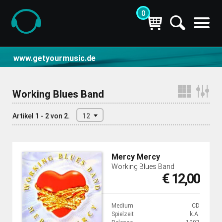
0
CD- und Produktsuche | getyourmusic
www.getyourmusic.de
Working Blues Band
Artikel 1 - 2 von 2.
12
Mercy Mercy
Working Blues Band
€ 12,00
Medium
CD
Spielzeit
k.A.